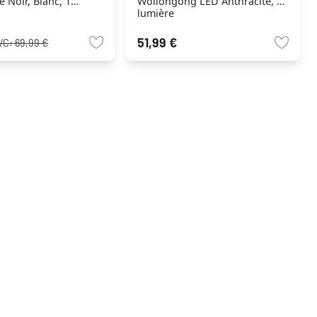
e Noir, Blanc, 1
Wollongong LED Anthracite, 1
lumière
51,99 €
VC:
69,99 €