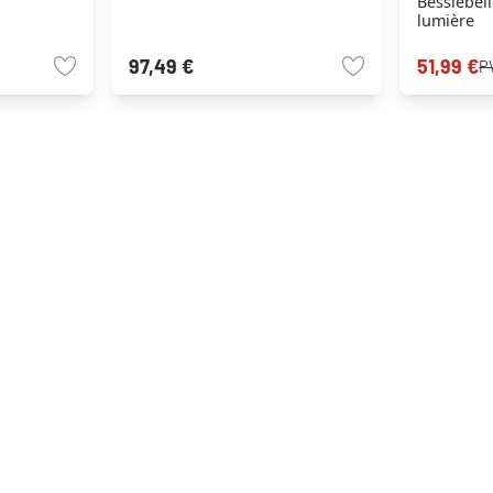
Bessiebell
lumière
97,49 €
51,99 €
P