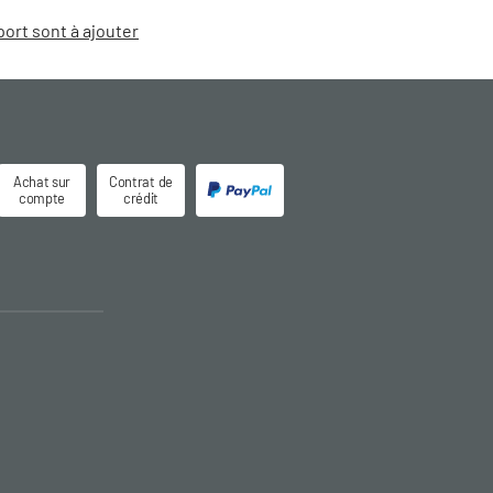
port sont à ajouter
Achat sur
Contrat de
compte
crédit