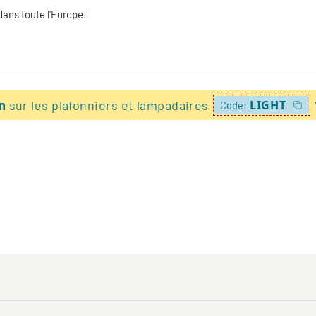
dans toute l'Europe!
on
sur les plafonniers et lampadaires
LIGHT
Code: