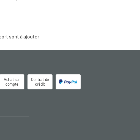
port sont à ajouter
Achat sur
Contrat de
compte
crédit