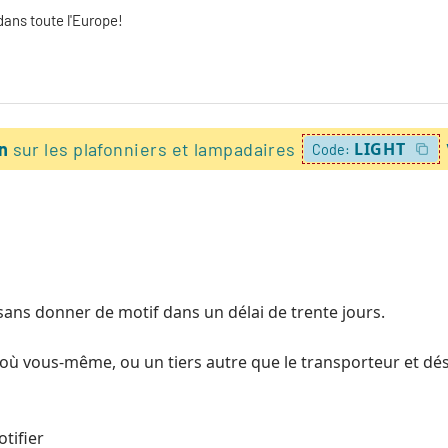
dans toute l'Europe!
on
sur les plafonniers et lampadaires
LIGHT
Code:
sans donner de motif dans un délai de trente jours.
our où vous-même, ou un tiers autre que le transporteur et
tifier