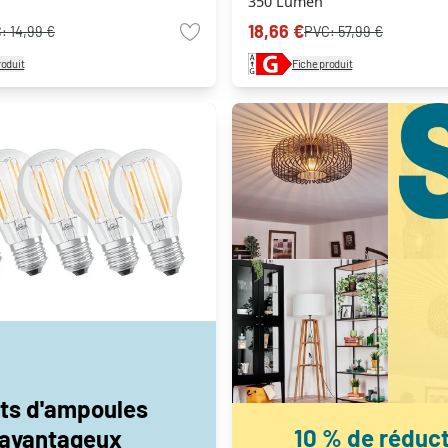
350 Lumen
18,66 €
C:
14,99 €
PVC:
57,99 €
roduit
Fiche produit
ts d'ampoules
10 % de réduc
avantageux