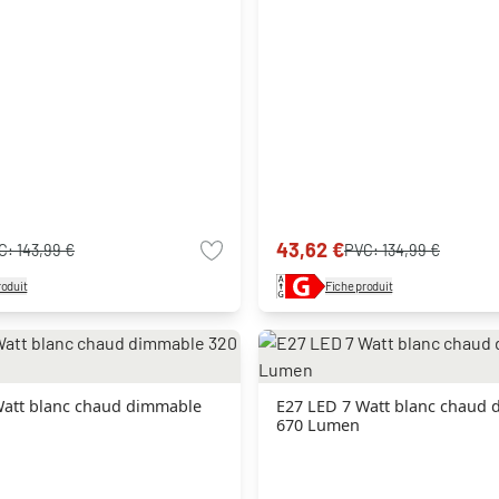
43,62 €
C:
143,99 €
PVC:
134,99 €
roduit
Fiche produit
Watt blanc chaud dimmable
E27 LED 7 Watt blanc chaud
670 Lumen