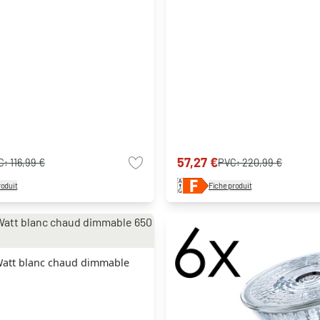
57,27 €
C:
116,99 €
PVC:
220,99 €
roduit
Fiche produit
Watt blanc chaud dimmable