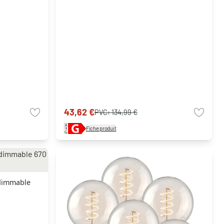
43,62 €
PVC:
134,99 €
Fiche produit
 dimmable