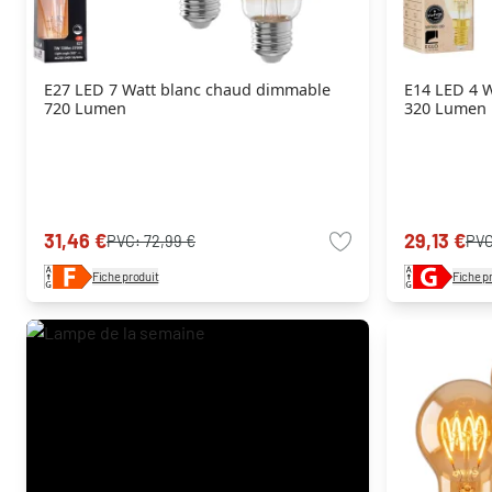
E27 LED 7 Watt blanc chaud dimmable
E14 LED 4 
720 Lumen
320 Lumen
31,46 €
29,13 €
PVC:
72,99 €
PV
Fiche produit
Fiche p