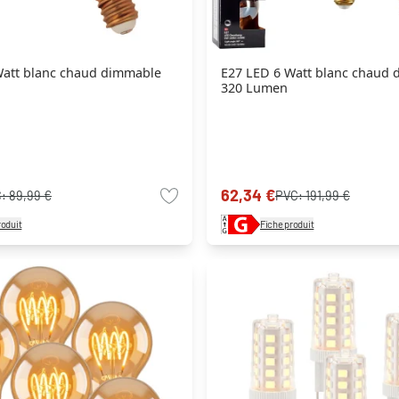
Watt blanc chaud dimmable
E27 LED 6 Watt blanc chaud
320 Lumen
62,34 €
C:
89,99 €
PVC:
191,99 €
roduit
Fiche produit