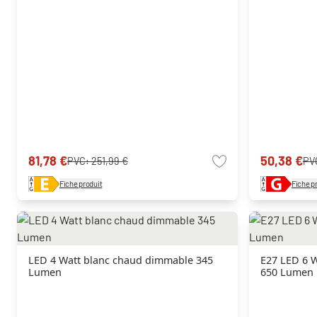
81,78 €
50,38 €
PVC:
251,99 €
PV
Fiche produit
Fiche p
LED 4 Watt blanc chaud dimmable 345
E27 LED 6 
Lumen
650 Lumen