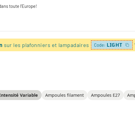
dans toute l'Europe!
on
sur les plafonniers et lampadaires
LIGHT
Code:
ntensité Variable
Ampoules filament
Ampoules E27
Amp