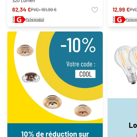
320 Lumen
62,34 €
12,99 €
PVC:
191,99 €
PV
Fiche produit
Fiche p
Lo
10% de réduction sur