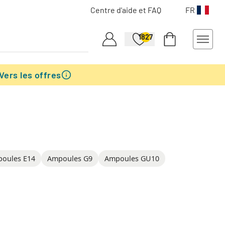
Centre d'aide et FAQ
FR
1827
Vers les offres
oules E14
Ampoules G9
Ampoules GU10