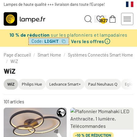
Lampes de haute qualité +++ livraison dans toute l'Europe!
1827
10 % de réduction
sur les plafonniers et lampadaires
Vers les offres
LIGHT
Code:
Page d’accueil
/
Smart Home
/
Systèmes Connectés Smart Home
/
WiZ
WiZ
WiZ
Philips Hue
Ledvance Smart+
Paul Neuhaus Q
Eglo C
101
articles
-10 % DE RÉDUCTION