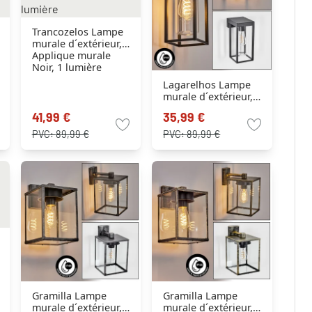
Trancozelos Lampe
murale d´extérieur,
Applique murale
Noir, 1 lumière
Lagarelhos Lampe
murale d´extérieur,
Applique murale
41,99 €
35,99 €
Noir, 1 lumière
PVC:
89,99 €
PVC:
89,99 €
Gramilla Lampe
Gramilla Lampe
murale d´extérieur,
murale d´extérieur,