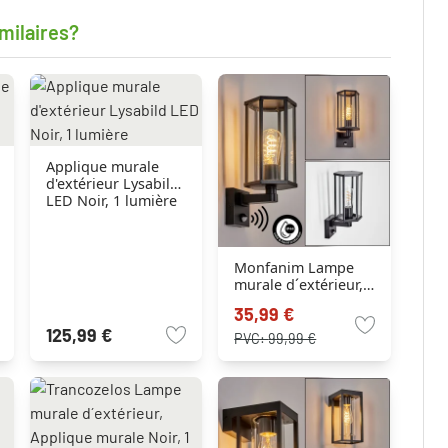
milaires?
Applique murale
d'extérieur Lysabild
LED Noir, 1 lumière
Monfanim Lampe
murale d´extérieur,
Applique murale
35,99 €
Noir, 1 lumière,
125,99 €
Détecteur de
PVC:
99,99 €
mouvement