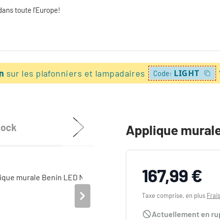
dans toute l'Europe!
on
sur les plafonniers et lampadaires
LIGHT
Code:
tock
Applique murale
167,99 €
Taxe comprise, en plus
Frai
Actuellement en ru