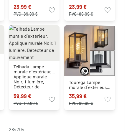
Applique murale
Applique murale Or,
23,99 €
23,99 €
Noir, Argenté, 1
Noir, 1 lumière
lumière
PVC:
89,99 €
PVC:
89,99 €
Telhada Lampe
murale d´extérieur,
Applique murale
Noir, 1 lumière,
Tourega Lampe
Détecteur de
murale d´extérieur,
mouvement
Applique murale
59,99 €
35,99 €
Noir, 1 lumière
PVC:
119,99 €
PVC:
89,99 €
284204