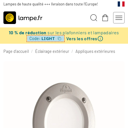
Lampes de haute qualité +++ livraison dans toute l'Europe!
10 % de réduction
sur les plafonniers et lampadaires
Vers les offres
LIGHT
Code:
Page d’accueil
/
Éclairage extérieur
/
Appliques extérieures