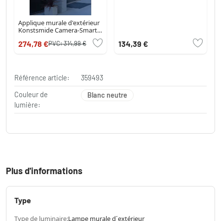
Applique murale d'extérieur
Konstsmide Camera-Smart-
Light LED Noir, 1 lumière,
274,78 €
134,39 €
PVC:
314,99 €
Détecteur de mouvement
Référence article:
359493
Couleur de
Blanc neutre
lumière:
Plus d'informations
Type
Type de luminaire:
Lampe murale d´extérieur