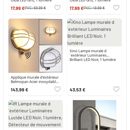
17,99 €
17,99 €
PVC:
69,99 €
PVC:
49,99 €
Xino Lampe murale d
´extérieur Luminaires
Brilliant LED Noir, 1 lumière
Applique murale d'extérieur
Belmopan Acier inoxydable,
1 lumière, Détecteur de
143,99 €
43,53 €
mouvement