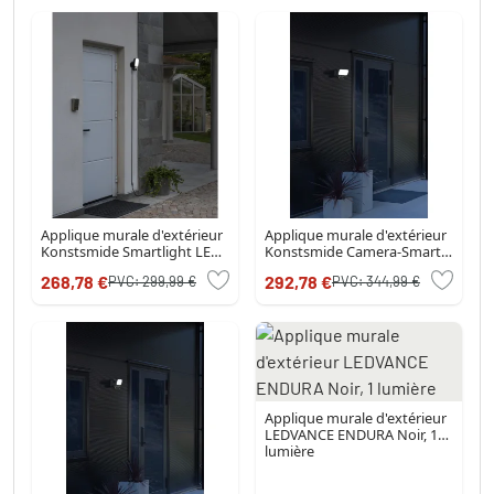
Applique murale d'extérieur
Applique murale d'extérieur
Konstsmide Smartlight LED
Konstsmide Camera-Smart-
Noir, 1 lumière, Détecteur de
Light LED Noir, 1 lumière,
268,78 €
292,78 €
PVC:
299,99 €
PVC:
344,99 €
mouvement
Détecteur de mouvement
Applique murale d'extérieur
LEDVANCE ENDURA Noir, 1
lumière