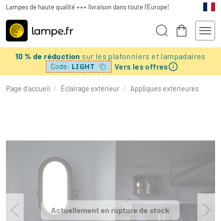
Lampes de haute qualité +++ livraison dans toute l'Europe!
10 % de réduction
sur les plafonniers et lampadaires
Vers les offres
LIGHT
Code:
Page d’accueil
/
Éclairage extérieur
/
Appliques extérieures
Actuellement en rupture de stock