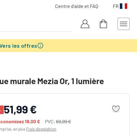
Centre d'aide et FAQ
FR
Vers les offres
ue murale Mezia Or, 1 lumière
51,99 €
%
économisez
18,00 €
PVC:
69,99 €
mprise, en plus
Frais d'expédition