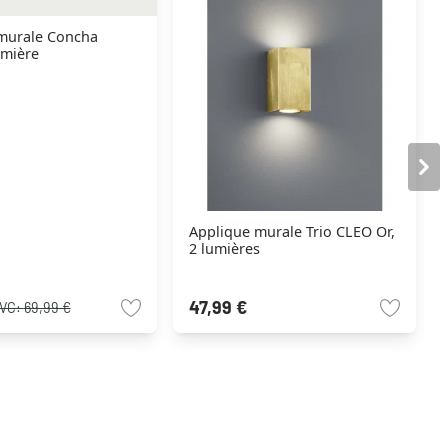
murale Concha
umière
Applique murale Trio CLEO Or,
2 lumières
47,99 €
VC:
69,99 €