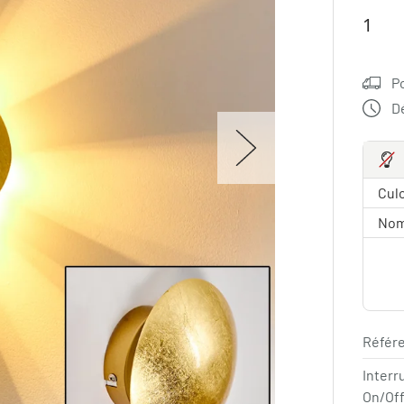
P
Dé
Culo
Nom
Référe
Interr
On/Of