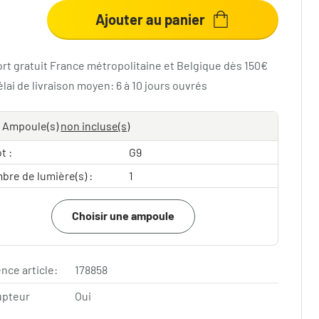
Ajouter au panier
ort gratuit France métropolitaine et Belgique dès 150€
lai de livraison moyen: 6 à 10 jours ouvrés
Ampoule(s)
non incluse(s)
t :
G9
bre de lumière(s) :
1
Choisir une ampoule
nce article:
178858
upteur
Oui
f