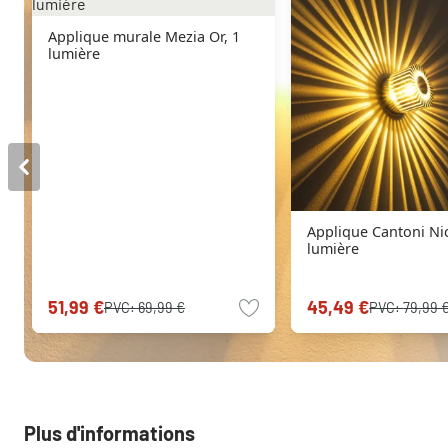
Applique murale Mezia Or, 1
lumière
Applique Cantoni Nic
lumière
51,99 €
45,49 €
PVC:
69,99 €
PVC:
79,99 
Plus d'informations