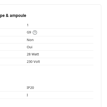
mpe & ampoule
1
G9
Non
Oui
28 Watt
230 Volt
IP20
I