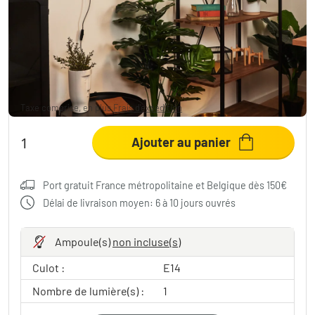
Applique murale Norfolk Bois clair, Noir, 1
lumière
107,99 €
Taxe comprise, en plus
Frais d'expédition
Ajouter au panier
Port gratuit France métropolitaine et Belgique dès 150€
Délai de livraison moyen: 6 à 10 jours ouvrés
Ampoule(s)
non incluse(s)
Culot :
E14
Nombre de lumière(s) :
1