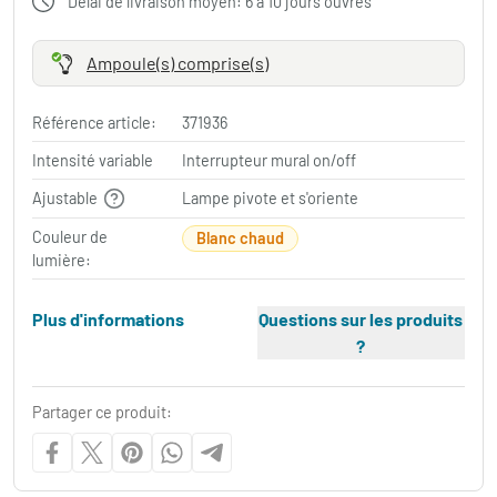
Délai de livraison moyen: 6 à 10 jours ouvrés
Ampoule(s) comprise(s)
Référence article:
371936
Intensité variable
Interrupteur mural on/off
Ajustable
Lampe pivote et s'oriente
Couleur de
Blanc chaud
lumière:
Plus d'informations
Questions sur les produits
?
Partager ce produit: