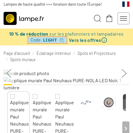
Lampes de haute qualité +++ livraison dans toute l'Europe!
10 % de réduction
sur les plafonniers et lampadaires
Vers les offres
LIGHT
Code:
Page d’accueil
/
Éclairage intérieur
/
Spots et Projecteurs
/
Spots muraux