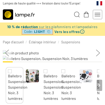
Lampes de haute qualité +++ livraison dans toute l'Europe!
10 % de réduction
sur les plafonniers et lampadaires
Vers les offres
LIGHT
Code:
Page d’accueil
/
Éclairage intérieur
/
Suspensions