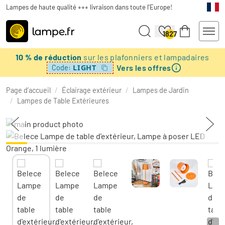
Lampes de haute qualité +++ livraison dans toute l'Europe!
1827
10 % de réduction
sur les plafonniers et lampadaires
Vers les offres
LIGHT
Code:
Page d’accueil
/
Éclairage extérieur
/
Lampes de Jardin
/
Lampes de Table Extérieures