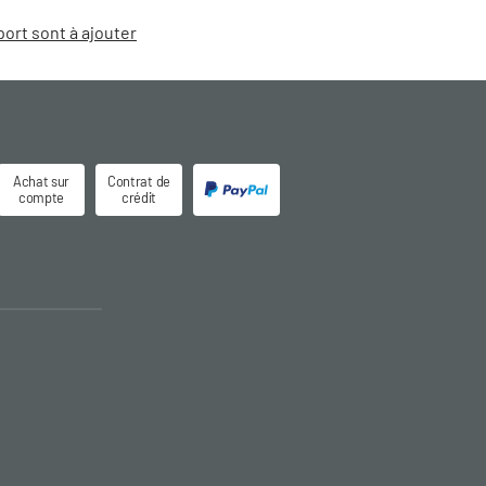
port sont à ajouter
Achat sur
Contrat de
compte
crédit