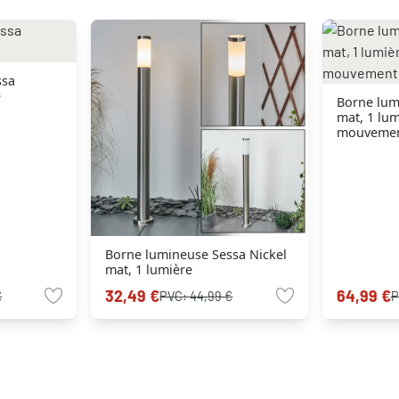
ssa
e
Borne lum
mat, 1 lum
mouveme
Borne lumineuse Sessa Nickel
mat, 1 lumière
32,49 €
64,99 €
€
PVC:
44,99 €
P