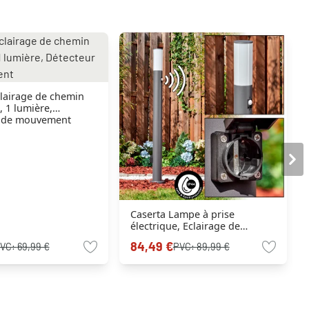
clairage de chemin
, 1 lumière,
r de mouvement
Caserta Lampe à prise
électrique, Eclairage de
chemin Anthracite, 1 lumière,
84,49 €
VC:
69,99 €
PVC:
89,99 €
Détecteur de mouvement