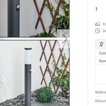
P
Dé
Culo
Nom
Référe
Détec