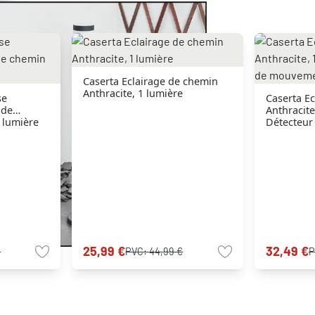
Caserta Eclairage de chemin
Anthracite, 1 lumière
se
Caserta E
 de
Anthracite
 lumière
Détecteu
25,99 €
32,49 €
€
PVC:
44,99 €
P