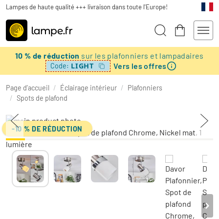
Lampes de haute qualité +++ livraison dans toute l'Europe!
10 % de réduction
sur les plafonniers et lampadaires
Vers les offres
LIGHT
Code:
Page d’accueil
/
Éclairage intérieur
/
Plafonniers
/
Spots de plafond
-10 % DE RÉDUCTION