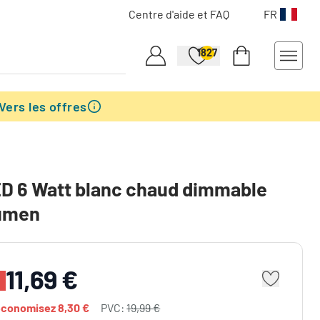
Centre d'aide et FAQ
FR
1827
Vers les offres
D 6 Watt blanc chaud dimmable
umen
11,69 €
économisez
8,30 €
PVC:
19,99 €