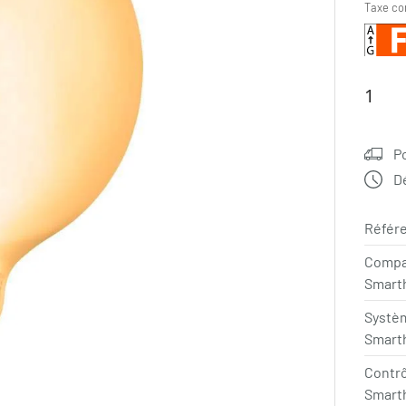
Taxe co
P
Dé
Référe
Compa
Smart
Systè
Smart
Contr
Smart