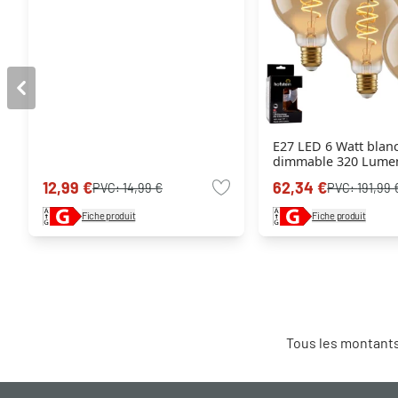
E27 LED 6 Watt blan
dimmable 320 Lume
12,99 €
62,34 €
PVC:
14,99 €
PVC:
191,99 
Fiche produit
Fiche produit
Tous les montants