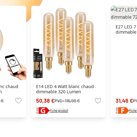
E27 LED 7
dimmable
anc chaud
E14 LED 4 Watt blanc chaud
n
dimmable 320 Lumen
50,38 €
31,46 €
 €
PVC:
116,99 €
P
Fiche produit
Fiche