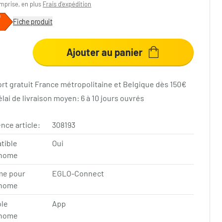
mprise, en plus
Frais d'expédition
Fiche produit
Ajouter au panier
ort gratuit France métropolitaine et Belgique dès 150€
lai de livraison moyen: 6 à 10 jours ouvrés
nce article:
308193
tible
Oui
home
me pour
EGLO-Connect
home
ôle
App
home