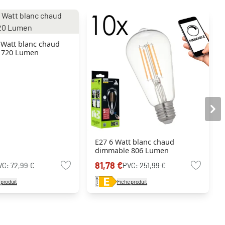
 Watt blanc chaud
 720 Lumen
E27 6 Watt blanc chaud
dimmable 806 Lumen
81,78 €
VC:
72,99 €
PVC:
251,99 €
 produit
Fiche produit