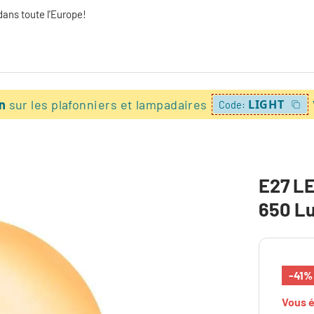
dans toute l'Europe!
on
sur les plafonniers et lampadaires
LIGHT
Code:
E27 LE
650 L
-41%
Vous 