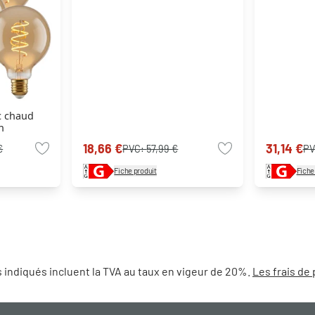
c chaud
n
18,66 €
31,14 €
€
PVC:
57,99 €
PV
Fiche produit
Fiche
 indiqués incluent la TVA au taux en vigeur de 20%.
Les frais de 