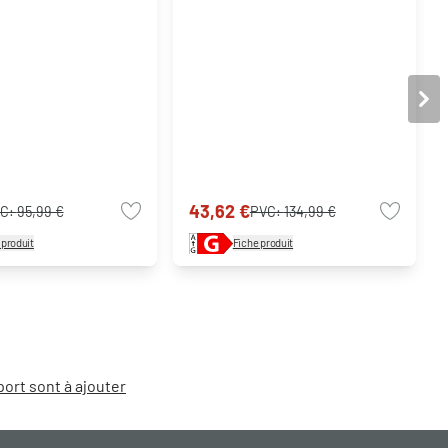
43,62 €
C:
95,99 €
PVC:
134,99 €
 produit
Fiche produit
port sont à ajouter