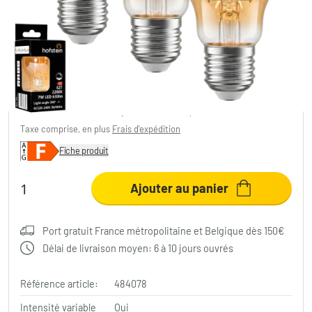
E27 LED 7 Watt blanc chaud dimmable 730
Lumen
18,88 €
-57%
Vous économisez
25,11 €
PVC:
43,99 €
Taxe comprise, en plus
Frais d'expédition
Fiche produit
Ajouter au panier
Port gratuit France métropolitaine et Belgique dès 150€
Délai de livraison moyen: 6 à 10 jours ouvrés
Référence article:
484078
Intensité variable
Oui