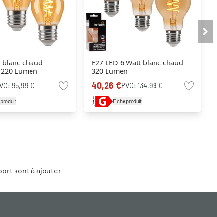
t blanc chaud
E27 LED 6 Watt blanc chaud
 220 Lumen
320 Lumen
40,26 €
VC:
95,99 €
PVC:
134,99 €
 produit
Fiche produit
port sont à ajouter