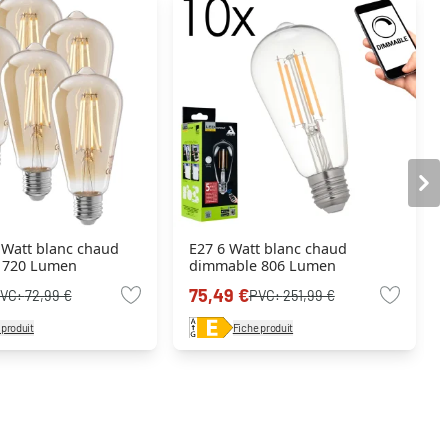
 Watt blanc chaud
E27 6 Watt blanc chaud
 720 Lumen
dimmable 806 Lumen
75,49 €
VC:
72,99 €
PVC:
251,99 €
 produit
Fiche produit