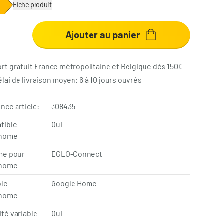
Fiche produit
Ajouter au panier
ort gratuit France métropolitaine et Belgique dès 150€
lai de livraison moyen: 6 à 10 jours ouvrés
nce article:
308435
tible
Oui
home
me pour
EGLO-Connect
home
ôle
Google Home
home
ité variable
Oui