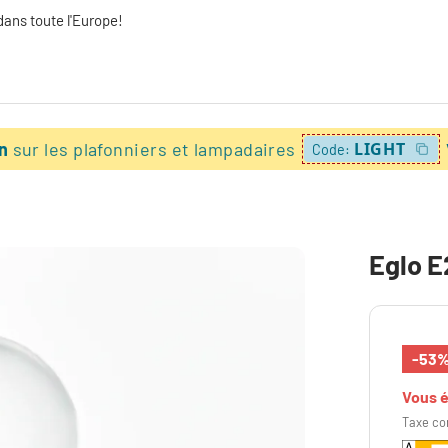
dans toute l'Europe!
on
sur les plafonniers et lampadaires
LIGHT
Code:
Eglo E
-53
Vous 
Taxe co