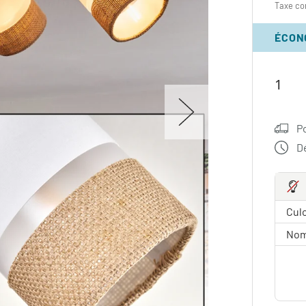
Taxe co
ÉCON
P
Dé
Culo
Nom