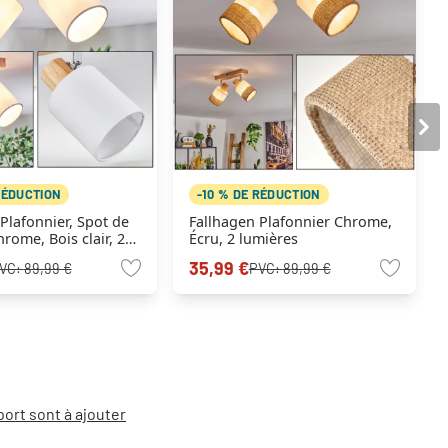
RÉDUCTION
-10 % DE RÉDUCTION
Plafonnier, Spot de
Fallhagen Plafonnier Chrome,
rome, Bois clair, 2
Écru, 2 lumières
35,99 €
VC:
89,99 €
PVC:
89,99 €
port sont à ajouter