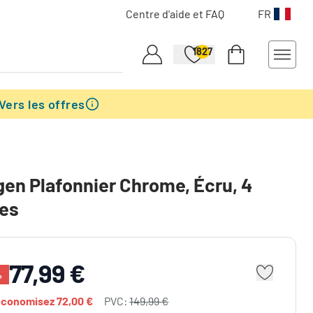
Centre d'aide et FAQ
FR
1827
Vers les offres
gen Plafonnier Chrome, Écru, 4
res
77,99 €
%
économisez
72,00 €
PVC:
149,99 €