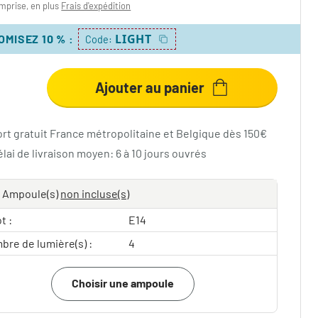
mprise, en plus
Frais d'expédition
LIGHT
OMISEZ 10 %
:
Code:
Ajouter au panier
ort gratuit France métropolitaine et Belgique dès 150€
lai de livraison moyen: 6 à 10 jours ouvrés
Ampoule(s)
non incluse(s)
t :
E14
bre de lumière(s) :
4
Choisir une ampoule