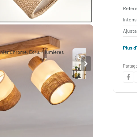
Référe
Intens
Ajust
Plus d
Partage