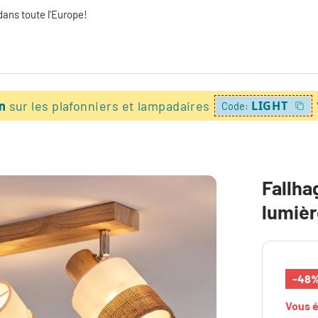
dans toute l'Europe!
on
sur les plafonniers et lampadaires
LIGHT
Code:
Fallha
lumiè
-48
Vous 