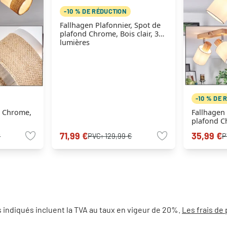
-10 % DE RÉDUCTION
Fallhagen Plafonnier, Spot de
plafond Chrome, Bois clair, 3
lumières
-10 % DE 
r Chrome,
Fallhagen 
plafond Ch
lumières
71,99 €
35,99 €
€
PVC:
129,99 €
P
 indiqués incluent la TVA au taux en vigeur de 20%.
Les frais de 