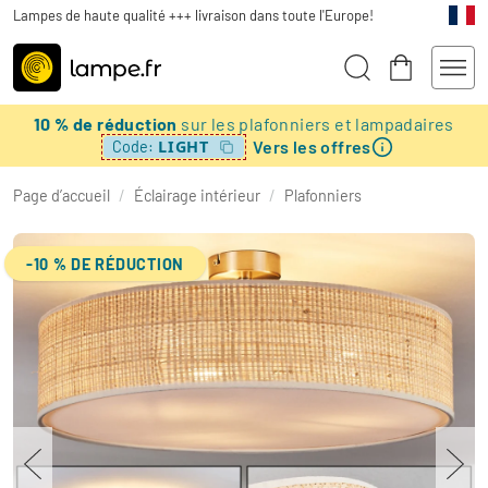
Lampes de haute qualité +++ livraison dans toute l'Europe!
10 % de réduction
sur les plafonniers et lampadaires
Vers les offres
LIGHT
Code:
Page d’accueil
/
Éclairage intérieur
/
Plafonniers
-10 % DE RÉDUCTION