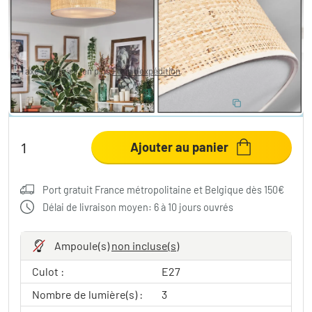
77,99 €
-22%
Vous économisez
22,00 €
PVC:
99,99 €
Taxe comprise, en plus
Frais d'expédition
ÉCONOMISEZ 10 %
:
LIGHT
Code:
Ajouter au panier
Port gratuit France métropolitaine et Belgique dès 150€
Délai de livraison moyen: 6 à 10 jours ouvrés
Ampoule(s)
non incluse(s)
Culot :
E27
Nombre de lumière(s) :
3