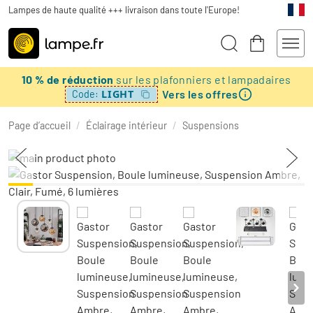
Lampes de haute qualité +++ livraison dans toute l'Europe!
10 % de réduction
sur les plafonniers et lampadaires
Vers les offres
LIGHT
Code:
Page d’accueil
/
Éclairage intérieur
/
Suspensions