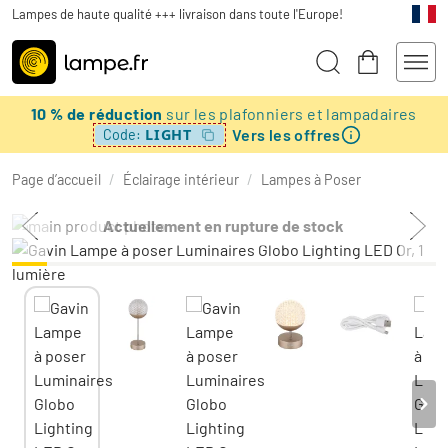
Lampes de haute qualité +++ livraison dans toute l'Europe!
10 % de réduction
sur les plafonniers et lampadaires
Vers les offres
LIGHT
Code:
Page d’accueil
/
Éclairage intérieur
/
Lampes à Poser
Actuellement en rupture de stock