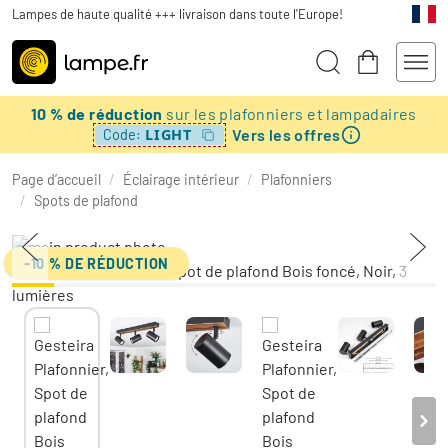
Lampes de haute qualité +++ livraison dans toute l'Europe!
10 % de réduction
sur les plafonniers et lampadaires
Vers les offres
LIGHT
Code:
Page d’accueil
/
Éclairage intérieur
/
Plafonniers
/
Spots de plafond
-10 % DE RÉDUCTION