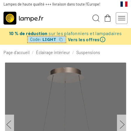
Lampes de haute qualité +++ livraison dans toute l'Europe!
10 % de réduction
sur les plafonniers et lampadaires
Vers les offres
LIGHT
Code:
Page d’accueil
/
Éclairage intérieur
/
Suspensions