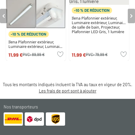
-10 % DE RÉDUCTION
Ilena Plafonnier extérieur,
Luminaire extérieur, Luminaire
de salle de bain, Projecteur,
Plafonnier LED Gris, 1 lumière
-10 % DE RÉDUCTION
Ilena Plafonnier extérieur,
Luminaire extérieur, Luminaire
de salle de bain, Projecteur,
11,99 €
11,99 €
PVC:
89,99 €
PVC:
79,99 €
Plafonnier LED Gris, 1 lumière
Tous les montants indiqués incluent la TVA au taux en vigeur de 20%.
Les frais de port sont à ajouter
Nos transporteurs