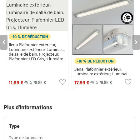
-10 % DE RÉDUCTION
Ilena Plafonnier extérieur,
Luminaire extérieur, Luminaire
de salle de bain, Projecteur,
Plafonnier LED Gris, 1 lumière
-10 % DE RÉDUCTION
Ilena Plafonnier extérieur,
Luminaire extérieur, Luminaire
de salle de bain, Projecteur,
11,99 €
17,99 €
PVC:
79,99 €
PVC:
79,99 €
Plafonnier LED Gris, 1 lumière
Plus d'informations
Type
Type de luminaire: