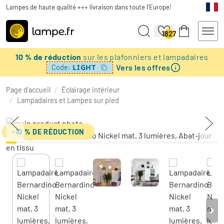
Lampes de haute qualité +++ livraison dans toute l'Europe!
1827
10 % de réduction
sur les plafonniers et lampadaires
Vers les offres
LIGHT
Code:
Page d’accueil
/
Éclairage intérieur
/
Lampadaires et Lampes sur pied
-10 % DE RÉDUCTION