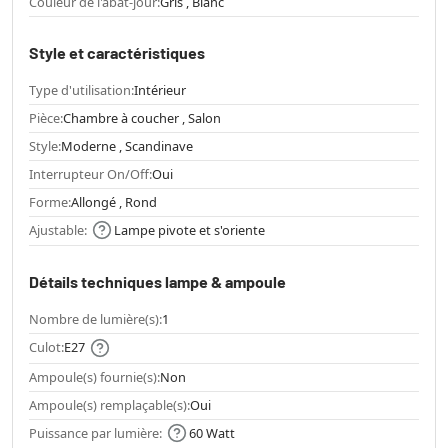
Couleur de l'abat-jour:
Gris , Blanc
Style et caractéristiques
Type d'utilisation:
Intérieur
Pièce:
Chambre à coucher , Salon
Style:
Moderne , Scandinave
Interrupteur On/Off:
Oui
Forme:
Allongé , Rond
Ajustable:
Lampe pivote et s'oriente
Détails techniques lampe & ampoule
Nombre de lumière(s):
1
Culot:
E27
Ampoule(s) fournie(s):
Non
Ampoule(s) remplaçable(s):
Oui
Puissance par lumière:
60 Watt