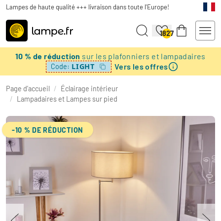
Lampes de haute qualité +++ livraison dans toute l'Europe!
1827
10 % de réduction
sur les plafonniers et lampadaires
Vers les offres
LIGHT
Code:
Page d’accueil
/
Éclairage intérieur
/
Lampadaires et Lampes sur pied
-10 % DE RÉDUCTION