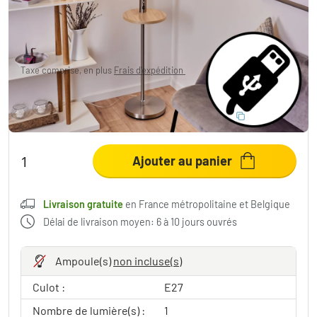
337,99 €
Taxe comprise, en plus
Frais d'expédition
,
Livraison gratuite
en France métropolitaine et Belgique
ÉCONOMISEZ 10 %
:
LIGHT
Code:
Ajouter au panier
Livraison gratuite
en France métropolitaine et Belgique
Délai de livraison moyen: 6 à 10 jours ouvrés
Ampoule(s)
non incluse(s)
Culot :
E27
Nombre de lumière(s) :
1