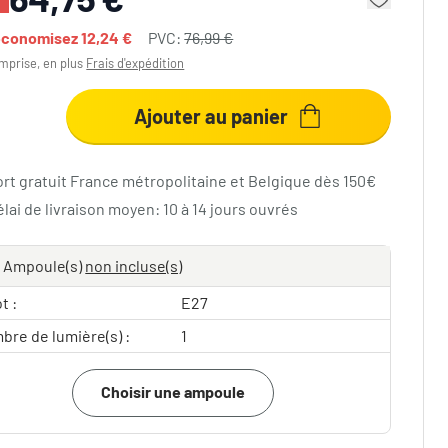
économisez
12,24 €
PVC:
76,99 €
mprise, en plus
Frais d'expédition
Ajouter au panier
ort gratuit France métropolitaine et Belgique dès 150€
lai de livraison moyen: 10 à 14 jours ouvrés
Ampoule(s)
non incluse(s)
t :
E27
bre de lumière(s) :
1
Choisir une ampoule