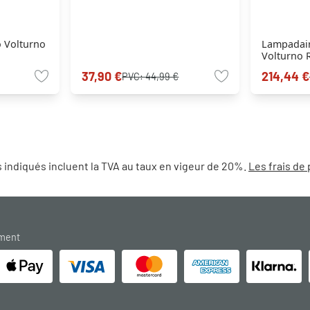
o Volturno
Lampadaire
Volturno R
37,90 €
214,44 €
PVC:
44,99 €
 indiqués incluent la TVA au taux en vigeur de 20%.
Les frais de 
ement