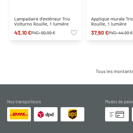
Lampadaire d'extérieur Trio
Applique murale Tri
Volturno Rouille, 1 lumière
Rouille, 1 lumière
43,10 €
37,90 €
PVC:
50,99 €
PVC:
44,99 €
Tous les montants
Nos transporteurs
Modes de pai