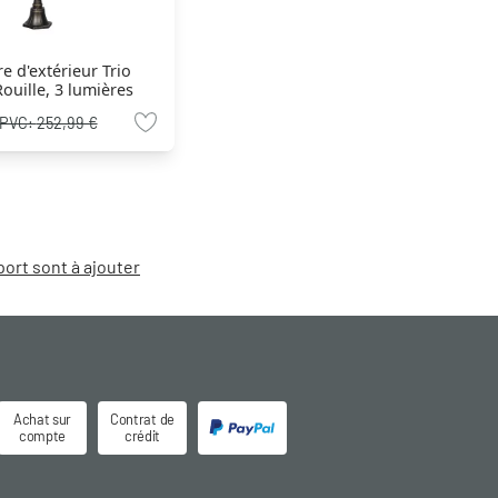
 d'extérieur Trio
ouille, 3 lumières
PVC:
252,99 €
port sont à ajouter
Achat sur
Contrat de
compte
crédit