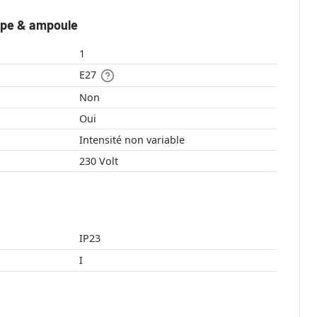
mpe & ampoule
1
E27
Non
Oui
Intensité non variable
230 Volt
IP23
I