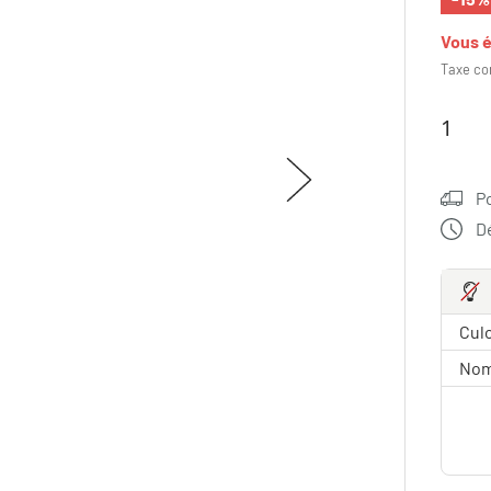
Vous 
Taxe co
P
Dé
Culo
Nom