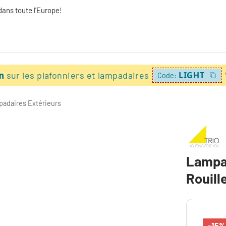
dans toute l'Europe!
on
sur les plafonniers et lampadaires
LIGHT
Code:
adaires Extérieurs
Lampad
Rouille
-15%