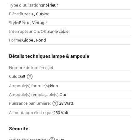
Type d'utilisation:
Intérieur
Pièce:
Bureau , Cuisine
Style:
Rétro , Vintage
Interrupteur On/Off:
Sur le câble
Forme:
Globe , Rond
Détails techniques lampe & ampoule
Nombre de lumière(s):
4
Culot:
G9
Ampoule(s) fournie(s):
Non
Ampoule(s) remplaçable(s):
Oui
Puissance par lumière:
28 Watt
Alimentation électrique:
230 Volt
Sécurité
Indice de Protection:
IP20