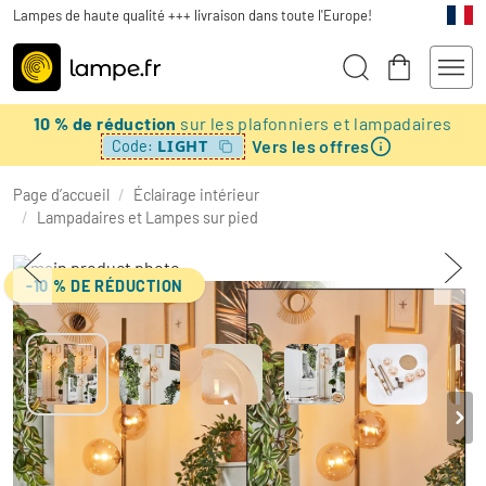
Lampes de haute qualité +++ livraison dans toute l'Europe!
10 % de réduction
sur les plafonniers et lampadaires
Vers les offres
LIGHT
Code:
Page d’accueil
/
Éclairage intérieur
/
Lampadaires et Lampes sur pied
-10 % DE RÉDUCTION