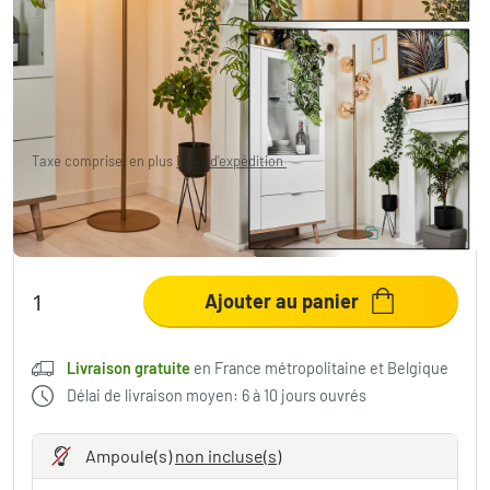
Lampadaire Remaisnil Laiton, 4 lumières
179,99 €
Taxe comprise, en plus
Frais d'expédition
,
Livraison gratuite
en France métropolitaine et Belgique
ÉCONOMISEZ 10 %
:
LIGHT
Code:
Ajouter au panier
Livraison gratuite
en France métropolitaine et Belgique
Délai de livraison moyen: 6 à 10 jours ouvrés
Ampoule(s)
non incluse(s)