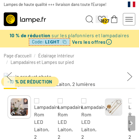
Lampes de haute qualité +++ livraison dans toute l'Europe!
1827
10 % de réduction
sur les plafonniers et lampadaires
Vers les offres
LIGHT
Code:
Page d’accueil
/
Éclairage intérieur
/
Lampadaires et Lampes sur pied
-10 % DE RÉDUCTION