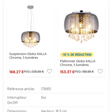
Suspension Globo KALLA
-10 % DE RÉDUCTION
Chrome, 5 lumières
Plafonnier Globo KALLA
Chrome, 5 lumières
168,27 €
153,37 €
PVC:
209,99 €
PVC:
199,99 €
Référence article:
179951
Interrupteur
Oui
On/Off
Dimensions:
Hauteur: 16.5 cm