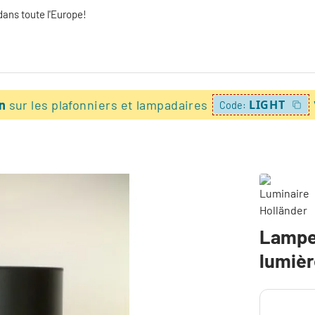
dans toute l'Europe!
on
sur les plafonniers et lampadaires
LIGHT
Code:
Lampe 
lumiè