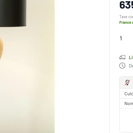
63
Taxe co
France 
L
D
Culo
Nom