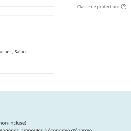
Classe de protection:
Chambre à coucher , Salon
non-incluse)
alogènes, ampoules à économie d'énergie