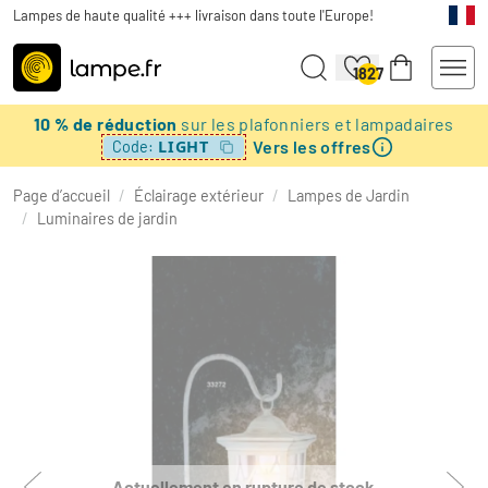
Lampes de haute qualité +++ livraison dans toute l'Europe!
1827
10 % de réduction
sur les plafonniers et lampadaires
Vers les offres
LIGHT
Code:
Page d’accueil
/
Éclairage extérieur
/
Lampes de Jardin
/
Luminaires de jardin
Actuellement en rupture de stock