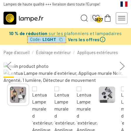
Lampes de haute qualité +++ livraison dans toute l'Europe!
1827
10 % de réduction
sur les plafonniers et lampadaires
Vers les offres
LIGHT
Code:
Page d’accueil
/
Éclairage extérieur
/
Appliques extérieures