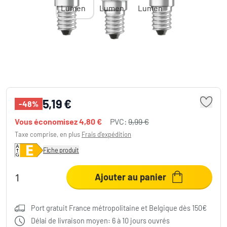
Lot de 3 Osram LED E14 4 Watt 4000 Kelvin
470 Lumen
5,19 €
-48%
Vous économisez
4,80 €
PVC:
9,99 €
Taxe comprise, en plus
Frais d'expédition
Fiche produit
Ajouter au panier
Port gratuit France métropolitaine et Belgique dès 150€
Délai de livraison moyen: 6 à 10 jours ouvrés