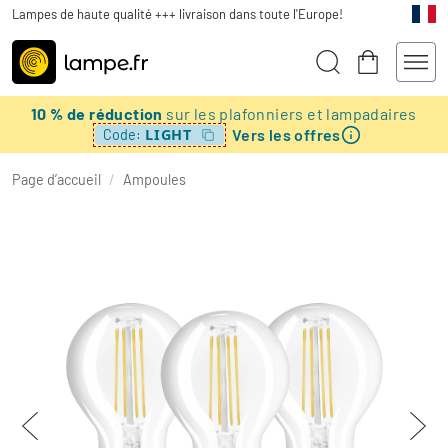
Lampes de haute qualité +++ livraison dans toute l'Europe!
10 % de réduction
sur les plafonniers et lampadaires
Vers les offres
LIGHT
Code:
Page d’accueil
/
Ampoules