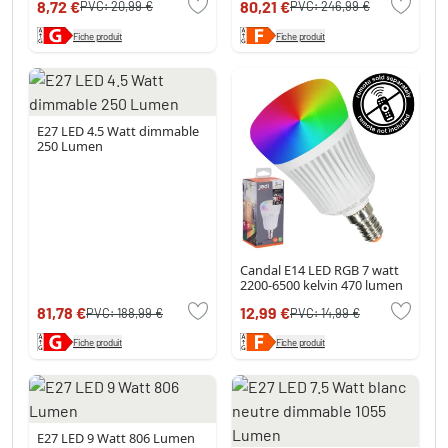
8,72 €
80,21 €
PVC:
20,99 €
PVC:
246,99 €
Fiche produit
Fiche produit
E27 LED 4.5 Watt dimmable
250 Lumen
Candal E14 LED RGB 7 watt
2200-6500 kelvin 470 lumen
81,78 €
12,99 €
PVC:
188,99 €
PVC:
14,99 €
Fiche produit
Fiche produit
E27 LED 9 Watt 806 Lumen