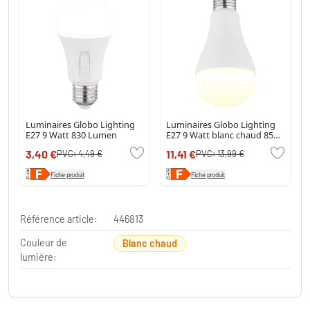
Luminaires Globo Lighting
Luminaires Globo Lighting
E27 9 Watt 830 Lumen
E27 9 Watt blanc chaud 850
Lumen
3,40 €
11,41 €
PVC:
4,49 €
PVC:
13,99 €
Fiche produit
Fiche produit
Référence article:
446813
Couleur de
Blanc chaud
lumière: