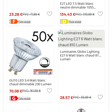
E27 LED 7.5 Watt blanc
neutre dimmable 1055
Lumen
23,28 €
134,43 €
PVC:
71,99 €
PVC:
310,99 €
Fiche produit
Fiche produit
Luminaires Globo Lighting
E27 6 Watt blanc chaud 810
Lumen
GU10 LED 3.4 Watt blanc
chaud dimmable 230 Lumen
70,08 €
PVC:
161,99 €
28,57 €
PVC:
39,99 €
Fiche produit