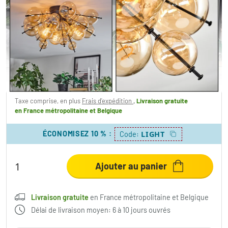
Milheiros Plafonnier, Boule lumineuse
Ambre, 3 lumières
155,99 €
-48%
Vous économisez
144,00 €
PVC:
299,99 €
Taxe comprise, en plus
Frais d'expédition
,
Livraison gratuite
en France métropolitaine et Belgique
ÉCONOMISEZ 10 %
:
LIGHT
Code:
Ajouter au panier
Livraison gratuite
en France métropolitaine et Belgique
Délai de livraison moyen: 6 à 10 jours ouvrés