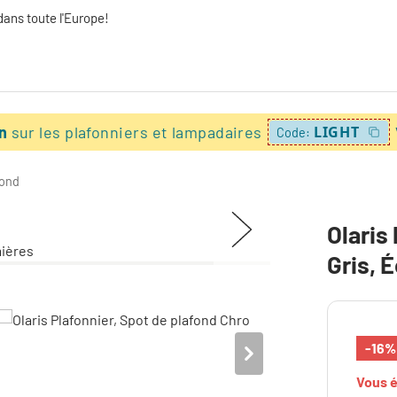
dans toute l'Europe!
on
sur les plafonniers et lampadaires
LIGHT
Code:
fond
Olaris
Gris, 
-16%
Vous 