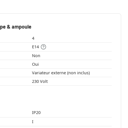
mpe & ampoule
4
E14
Non
Oui
Variateur externe (non inclus)
230 Volt
IP20
I