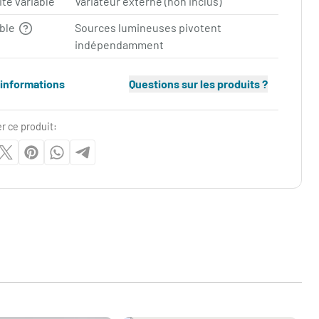
ité variable
Variateur externe (non inclus)
able
Sources lumineuses pivotent
indépendamment
'informations
Questions sur les produits ?
r ce produit: