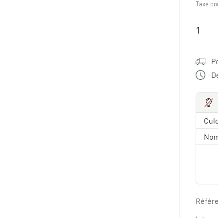
Taxe co
P
Dé
Culo
Nom
Référe