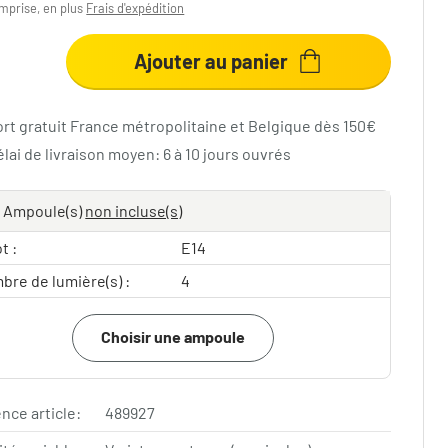
mprise, en plus
Frais d'expédition
Ajouter au panier
ort gratuit France métropolitaine et Belgique dès 150€
lai de livraison moyen: 6 à 10 jours ouvrés
Ampoule(s)
non incluse(s)
t :
E14
bre de lumière(s) :
4
Choisir une ampoule
nce article:
489927