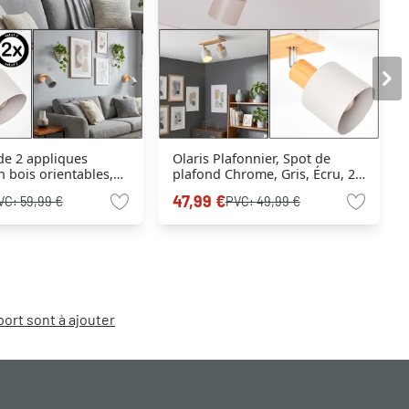
 de 2 appliques
Olaris Plafonnier, Spot de
 bois orientables,
plafond Chrome, Gris, Écru, 2
blanc E14
lumières
47,99 €
VC:
59,99 €
PVC:
49,99 €
port sont à ajouter