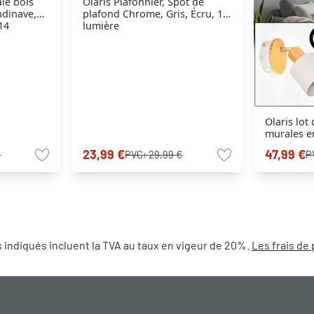
le bois
Olaris Plafonnier, Spot de
ndinave,
plafond Chrome, Gris, Écru, 1
E14
lumière
Olaris lot
murales en
abat-jour 
23,99 €
47,99 €
€
PVC:
29,99 €
P
 indiqués incluent la TVA au taux en vigeur de 20%.
Les frais de 