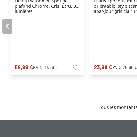
Olaris Plafonnier, Spot de
Olaris applique mura
plafond Chrome, Gris, Écru, 3
orientable, style sca
lumières
abat-jour gris clair 
59,99 €
23,99 €
PVC:
69,99 €
PVC:
29,99 
Tous les montants