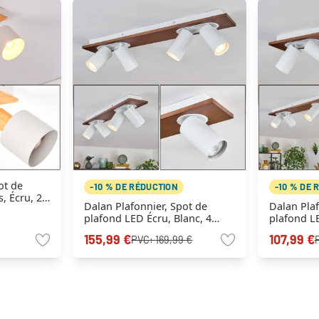
ot de
-10 % DE RÉDUCTION
-10 % DE 
, Écru, 2
Dalan Plafonnier, Spot de
Dalan Plaf
plafond LED Écru, Blanc, 4
plafond LE
lumières
lumières
155,99 €
107,99 €
PVC:
169,99 €