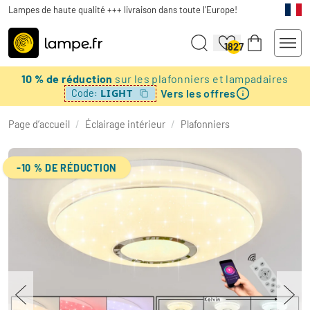
Lampes de haute qualité +++ livraison dans toute l'Europe!
1827
10 % de réduction
sur les plafonniers et lampadaires
Vers les offres
LIGHT
Code:
Page d’accueil
/
Éclairage intérieur
/
Plafonniers
-10 % DE RÉDUCTION