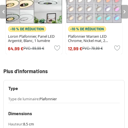
-10 % DE RÉDUCTION
-10 % DE RÉDUCTION
Loron Plafonnier, Panel LED
Plafonnier Marsen LED
Argenté, Blanc, 1 lumière
Chrome, Nickel mat, 2
lumières, Télécommandes,
64,99 €
12,99 €
PVC:
89,99 €
PVC:
79,99 €
Changeur de couleurs
Plus d'informations
Type
Type de luminaire:
Plafonnier
Dimensions
Hauteur:
8.5 cm