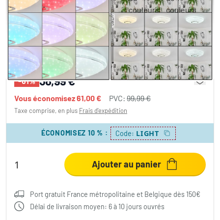
Plafonnier Auxerre LED Blanc, 2 lumières,
Télécommandes, Changeur de couleurs
38,99 €
-61%
Vous économisez
61,00 €
PVC:
99,99 €
Taxe comprise, en plus
Frais d'expédition
ÉCONOMISEZ 10 %
:
LIGHT
Code:
Ajouter au panier
Port gratuit France métropolitaine et Belgique dès 150€
Délai de livraison moyen: 6 à 10 jours ouvrés