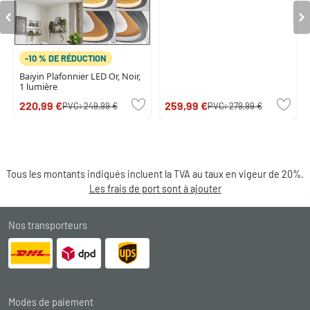
-10 % DE RÉDUCTION
Baiyin Plafonnier LED Or, Noir,
1 lumière
220,99 €
259,99 €
PVC:
249,99 €
PVC:
279,99 €
Tous les montants indiqués incluent la TVA au taux en vigeur de 20%.
Les frais de port sont à ajouter
Nos transporteurs
Modes de paiement