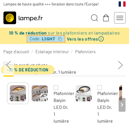
Lampes de haute qualité +++ livraison dans toute l'Europe!
10 % de réduction
sur les plafonniers et lampadaires
Vers les offres
LIGHT
Code:
Page d’accueil
/
Éclairage intérieur
/
Plafonniers
-10 % DE RÉDUCTION