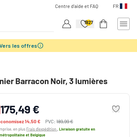
Centre d'aide et FAQ
FR
1827
Vers les offres
nier Barracon Noir, 3 lumières
175,49 €
économisez
14,50 €
PVC:
189,99 €
mprise, en plus
Frais d'expédition
,
Livraison gratuite
en
métropolitaine et Belgique