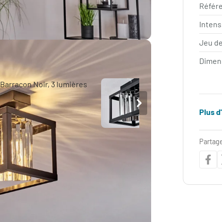
Référe
Intens
Jeu de
Dimen
Plus d
Partage