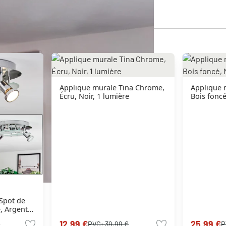
Applique murale Tina Chrome,
Applique murale 
Écru, Noir, 1 lumière
Bois foncé
 Spot de
, Argenté,
res
12,99 €
25,99 €
€
PVC:
39,99 €
P