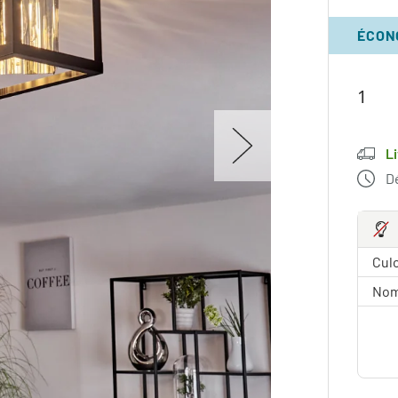
ÉCON
L
Dé
Culo
Nom