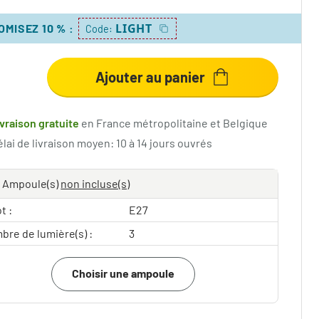
LIGHT
OMISEZ 10 %
:
Code:
Ajouter au panier
ivraison gratuite
en France métropolitaine et Belgique
lai de livraison moyen: 10 à 14 jours ouvrés
Ampoule(s)
non incluse(s)
t :
E27
bre de lumière(s) :
3
Choisir une ampoule