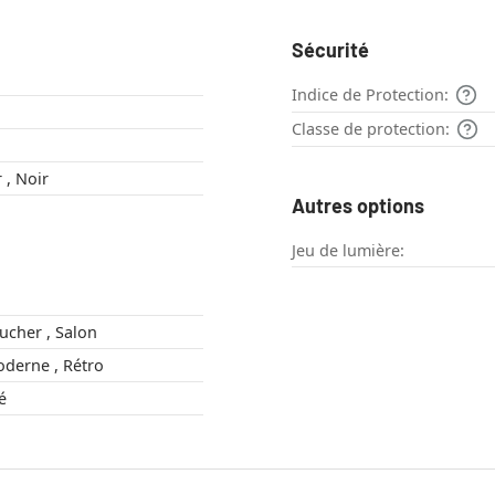
Sécurité
Indice de Protection:
Classe de protection:
Chrome , Clair , Noir
Autres options
Jeu de lumière:
Chambre à coucher , Salon
Industriel , Moderne , Rétro
gé