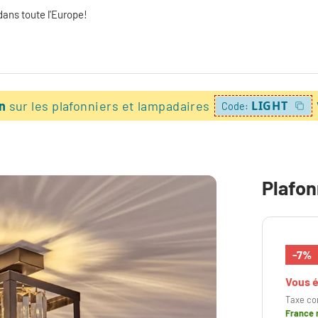
dans toute l'Europe!
on
sur les plafonniers et lampadaires
LIGHT
Code:
Plafon
-7%
Vous 
Taxe co
France 