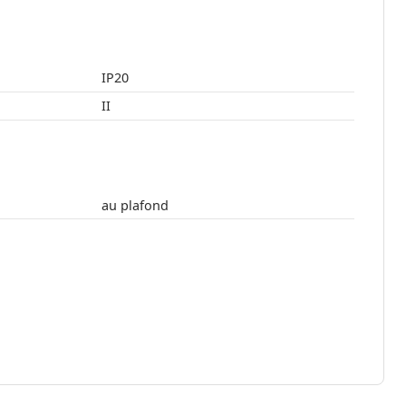
IP20
II
au plafond