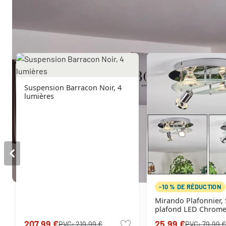
Autres produits similaires
Suspension Barracon Noir, 4
lumières
-10 % DE RÉDUCTION
Mirando Plafonnier,
plafond LED Chrome
Transparent, 4 lumiè
207,99 €
25,99 €
PVC:
219,99 €
PVC:
79,99 