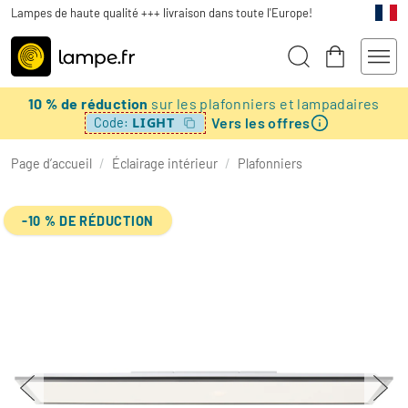
Lampes de haute qualité +++ livraison dans toute l'Europe!
10 % de réduction
sur les plafonniers et lampadaires
Vers les offres
LIGHT
Code:
Page d’accueil
/
Éclairage intérieur
/
Plafonniers
-10 % DE RÉDUCTION