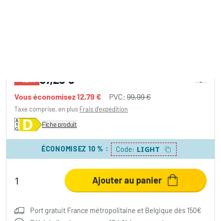
Plafonnier Brilliant Briston LED Blanc, 1
lumière, Télécommandes
87,20 €
-12%
Vous économisez
12,79 €
PVC:
99,99 €
Taxe comprise, en plus
Frais d'expédition
Fiche produit
ÉCONOMISEZ 10 %
:
LIGHT
Code:
Ajouter au panier
Port gratuit France métropolitaine et Belgique dès 150€