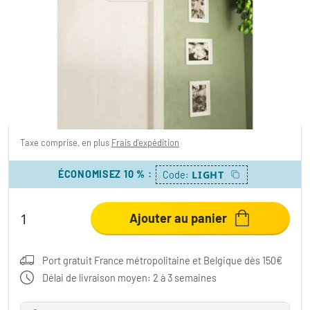
Plafonnier Eglo-Leuchten TURCONA-B LED
Blanc, 1 lumière
110,49 €
Taxe comprise, en plus
Frais d'expédition
ÉCONOMISEZ 10 %
:
LIGHT
Code:
Ajouter au panier
Port gratuit France métropolitaine et Belgique dès 150€
Délai de livraison moyen: 2 à 3 semaines