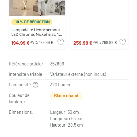
-10 % DE RÉDUCTION
Lampadaire Henrichemont
LED Chrome, Nickel mat, 1
lumière
194,99 €
259,99 €
PVC:
199,99 €
PVC:
269,99 €
Référence article:
352899
Intensité variable
Variateur externe (non inclus)
Luminosité
320 Lumen
Couleur de
Blanc chaud
lumière:
Dimensions:
Largeur: 50 cm
Longueur: 65 cm
Hauteur: 28.5 cm