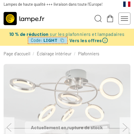
Lampes de haute qualité +++ livraison dans toute l'Europe!
10 % de réduction
sur les plafonniers et lampadaires
Vers les offres
LIGHT
Code:
Page d’accueil
/
Éclairage intérieur
/
Plafonniers
Actuellement en rupture de stock