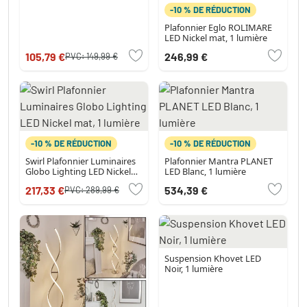
-10 % DE RÉDUCTION
Plafonnier Eglo ROLIMARE
LED Nickel mat, 1 lumière
105,79 €
246,99 €
PVC:
149,99 €
-10 % DE RÉDUCTION
-10 % DE RÉDUCTION
Swirl Plafonnier Luminaires
Plafonnier Mantra PLANET
Globo Lighting LED Nickel
LED Blanc, 1 lumière
mat, 1 lumière
217,33 €
534,39 €
PVC:
289,99 €
Suspension Khovet LED
Noir, 1 lumière