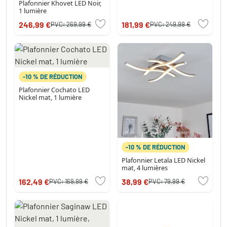
Plafonnier Khovet LED Noir,
1 lumière
246,99 €
181,99 €
PVC:
269,99 €
PVC:
249,99 €
-10 % DE RÉDUCTION
Plafonnier Cochato LED
Nickel mat, 1 lumière
-10 % DE RÉDUCTION
Plafonnier Letala LED Nickel
mat, 4 lumières
162,49 €
38,99 €
PVC:
169,99 €
PVC:
79,99 €