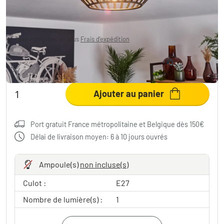
23,99 €
-70%
Vous économisez
56,00 €
PVC:
79,99 €
Taxe comprise, en plus
Frais d'expédition
ÉCONOMISEZ 10 %
:
LIGHT
Code:
Ajouter au panier
Port gratuit France métropolitaine et Belgique dès 150€
Délai de livraison moyen: 6 à 10 jours ouvrés
Ampoule(s)
non incluse(s)
Culot :
E27
Nombre de lumière(s) :
1