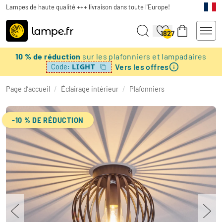
Lampes de haute qualité +++ livraison dans toute l'Europe!
1827
10 % de réduction
sur les plafonniers et lampadaires
Vers les offres
LIGHT
Code:
Page d’accueil
/
Éclairage intérieur
/
Plafonniers
-10 % DE RÉDUCTION