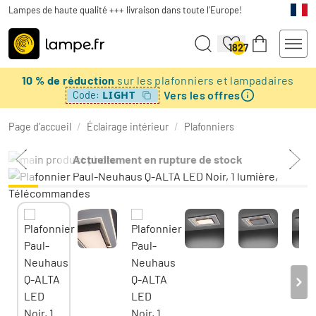
Lampes de haute qualité +++ livraison dans toute l'Europe!
1827
10 % de réduction
sur les plafonniers et lampadaires
Vers les offres
LIGHT
Code:
Page d’accueil
/
Éclairage intérieur
/
Plafonniers
Actuellement en rupture de stock