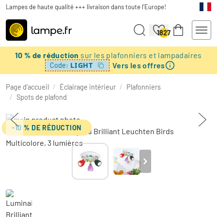
Lampes de haute qualité +++ livraison dans toute l'Europe!
1827
10 % de réduction
sur les plafonniers et lampadaires
Vers les offres
LIGHT
Code:
Page d’accueil
/
Éclairage intérieur
/
Plafonniers
/
Spots de plafond
-10 % DE RÉDUCTION