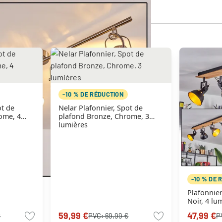
-10 % DE RÉDUCTION
ot de
Nelar Plafonnier, Spot de
ome, 4
plafond Bronze, Chrome, 3
lumières
-10 % DE 
Plafonnier Tina Chrome, Écr
Noir, 4 lu
59,99 €
47,99 €
€
PVC:
69,99 €
P