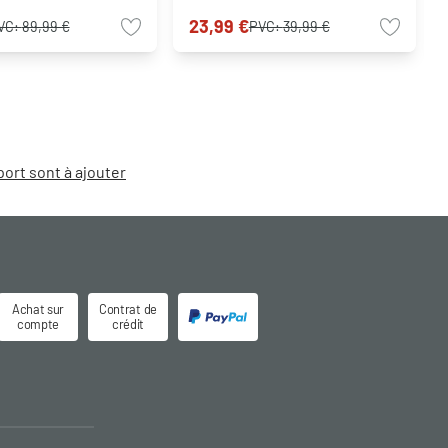
23,99 €
VC:
89,99 €
PVC:
39,99 €
port sont à ajouter
Achat sur
Contrat de
compte
crédit