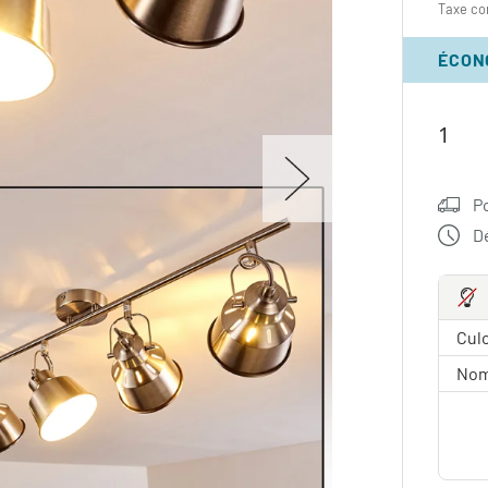
Taxe co
ÉCON
P
Dé
Culo
Nom