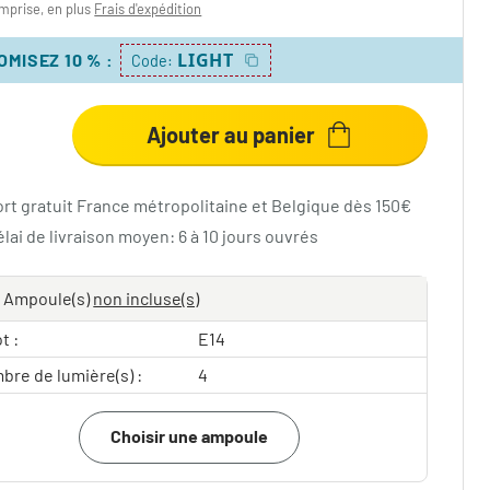
mprise, en plus
Frais d'expédition
LIGHT
OMISEZ 10 %
:
Code:
Ajouter au panier
ort gratuit France métropolitaine et Belgique dès 150€
lai de livraison moyen: 6 à 10 jours ouvrés
Ampoule(s)
non incluse(s)
t :
E14
bre de lumière(s) :
4
Choisir une ampoule