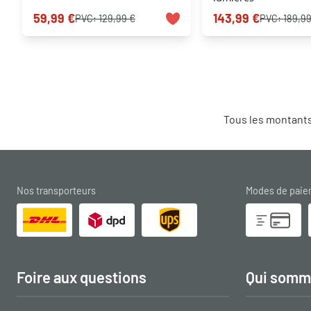
59,99 €
143,99 €
PVC:
129,99 €
PVC:
189,99
Tous les montants
Nos transporteurs
Modes de pai
Foire aux questions
Qui somm