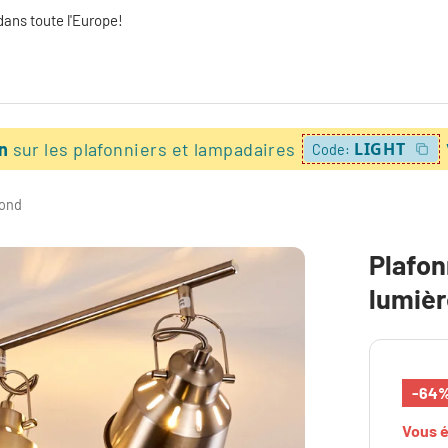
dans toute l'Europe!
on
sur les plafonniers et lampadaires
LIGHT
Code:
fond
Plafon
lumiè
-64
Vous 