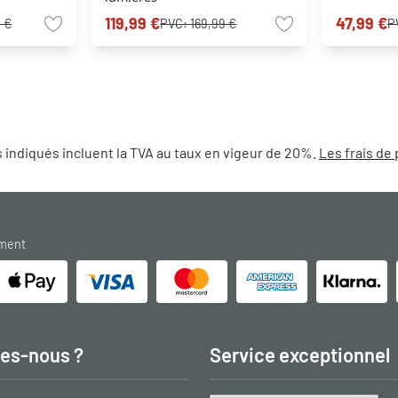
119,99 €
47,99 €
 €
PVC:
169,99 €
P
 indiqués incluent la TVA au taux en vigeur de 20%.
Les frais de 
ement
es-nous ?
Service exceptionnel