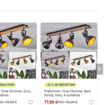
RÉDUCTION
-10 % DE RÉDUCTION
u,
Plafonnier Tina Chrome, Bois
mières
foncé, Noir, 4 lumières
77,99 €
VC:
119,99 €
PVC:
119,99 €