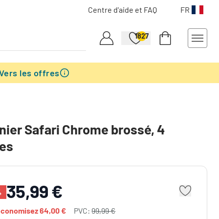
Centre d'aide et FAQ
FR
1827
Vers les offres
nier Safari Chrome brossé, 4
res
35,99 €
%
économisez
64,00 €
PVC:
99,99 €