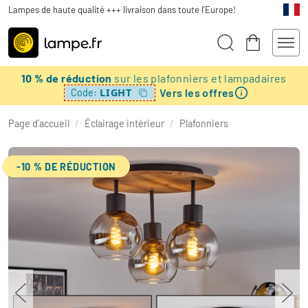
Lampes de haute qualité +++ livraison dans toute l'Europe!
10 % de réduction
sur les plafonniers et lampadaires
Vers les offres
LIGHT
Code:
Page d’accueil
/
Éclairage intérieur
/
Plafonniers
-10 % DE RÉDUCTION