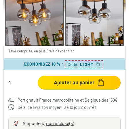
Plafonnier Vouhet Brun, Couleur bois, Noir,
3 lumières
119,99 €
-40%
Vous économisez
80,00 €
PVC:
199,99 €
Taxe comprise, en plus
Frais d'expédition
ÉCONOMISEZ 10 %
:
LIGHT
Code:
Ajouter au panier
Port gratuit France métropolitaine et Belgique dès 150€
Délai de livraison moyen: 6 à 10 jours ouvrés
Ampoule(s)
non incluse(s)