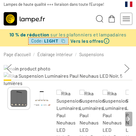
Lampes de haute qualité +++ livraison dans toute l'Europe!
10 % de réduction
sur les plafonniers et lampadaires
Vers les offres
LIGHT
Code:
Page d’accueil
/
Éclairage intérieur
/
Suspensions